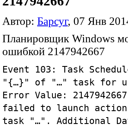
2147942667
Автор:
Барсуг
,
07 Янв 201
Планировщик Windows мож
ошибкой 2147942667
Event 103: Task Schedul
"{…}" of "…" task for u
Error Value: 2147942667
failed to launch action
task "…". Additional Da